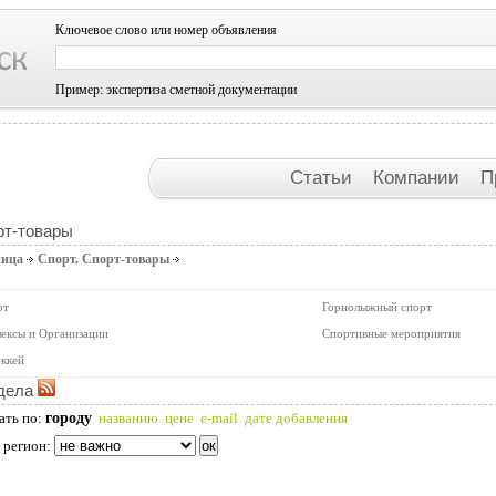
Ключевое слово или номер объявления
Пример: экспертиза сметной документации
Статьи
Компании
П
рт-товары
ница
Спорт. Спорт-товары
рт
Горнолыжный спорт
ексы и Организации
Спортивные мероприятия
ккей
дела
городу
ать по:
названию
цене
e-mail
дате добавления
 регион: