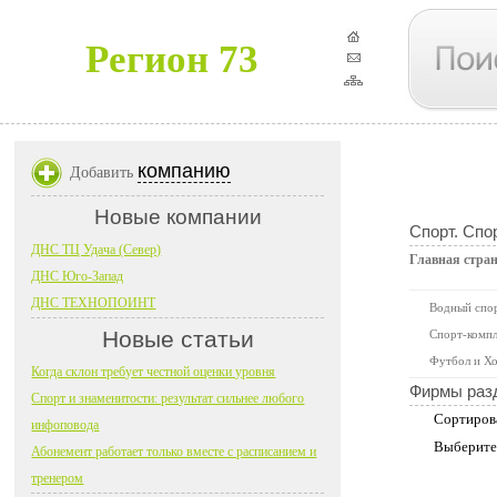
Регион 73
компанию
Добавить
Новые компании
Спорт. Спо
ДНС ТЦ Удача (Север)
Главная стра
ДНС Юго-Запад
ДНС ТЕХНОПОИНТ
Водный спо
Новые статьи
Спорт-компл
Футбол и Хо
Когда склон требует честной оценки уровня
Фирмы раз
Спорт и знаменитости: результат сильнее любого
Сортиров
инфоповода
Выберите
Абонемент работает только вместе с расписанием и
тренером