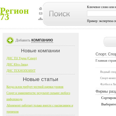
Ключевое слово или 
Регион
73
Пример: экспертиза с
компанию
Добавить
Новые компании
Спорт. Спо
ДНС ТЦ Удача (Север)
Главная стра
ДНС Юго-Запад
ДНС ТЕХНОПОИНТ
Водный спо
Новые статьи
Спорт-компл
Футбол и Хо
Когда склон требует честной оценки уровня
Фирмы раз
Спорт и знаменитости: результат сильнее любого
Сортиров
инфоповода
Выберите
Абонемент работает только вместе с расписанием и
тренером