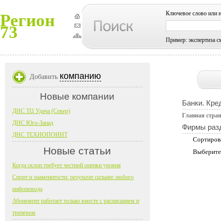
Ключевое слово или 
Регион
73
Пример: экспертиза с
компанию
Добавить
Новые компании
Банки. Кре
ДНС ТЦ Удача (Север)
Главная стра
ДНС Юго-Запад
Фирмы раз
ДНС ТЕХНОПОИНТ
Сортиров
Новые статьи
Выберите
Когда склон требует честной оценки уровня
Спорт и знаменитости: результат сильнее любого
инфоповода
Абонемент работает только вместе с расписанием и
тренером