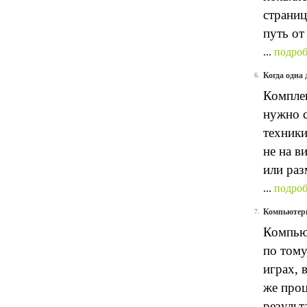
страниц
путь от
...
подроб
Когда одна 
6.
Комплек
нужно с
техники
не на в
или раз
...
подроб
Компьютеры
7.
Компьют
по тому
играх, 
же проц
результ