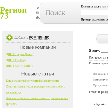
Ключевое слово или 
Регион
73
Пример: экспертиза с
компанию
Добавить
Новые компании
Я ищу:
ДНС ТЦ Удача (Север)
Каталог ст
ДНС Юго-Запад
Главная стра
ДНС ТЕХНОПОИНТ
Новые статьи
Вебдизайн. 
Комплектую
Когда склон требует честной оценки уровня
Продвижени
Спорт и знаменитости: результат сильнее любого
Статьи раз
инфоповода
Абонемент работает только вместе с расписанием и
тренером
Вебдизайн:
1.