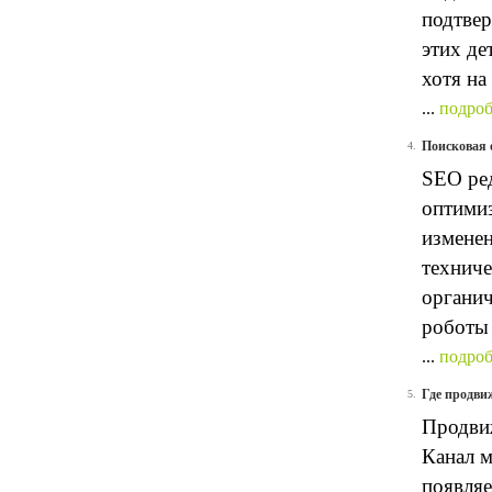
подтвер
этих де
хотя на
...
подроб
Поисковая 
4.
SEO ред
оптимиз
изменен
техниче
органич
роботы 
...
подроб
Где продви
5.
Продвиж
Канал м
появляе