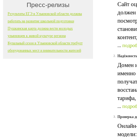
Сайт оц
Пресс-релизы
должен 
Результаты ЕГЭ в Ульяновской области должны
посмотр
работать на развитие школьной подготовки
станови
Пушкинская карта должна вести молодых
ульяновцев к живой культуре региона
контент
Купальный сезон в Ульяновской области требует
...
подроб
оборудованных мест и внимательности жителей
Надёжность
2.
Домен и
именно 
получат
восстан
тарифа,
...
подроб
Проверка д
3.
Онлайн-
модели: