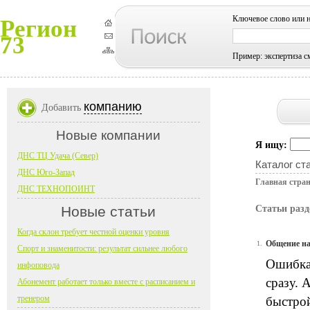
Ключевое слово или 
Регион
73
Пример: экспертиза с
компанию
Добавить
Новые компании
Я ищу:
ДНС ТЦ Удача (Север)
Каталог ст
ДНС Юго-Запад
Главная стра
ДНС ТЕХНОПОИНТ
Новые статьи
Статьи раз
Когда склон требует честной оценки уровня
Общение нач
1.
Спорт и знаменитости: результат сильнее любого
Ошибка 
инфоповода
сразу. 
Абонемент работает только вместе с расписанием и
тренером
быстро