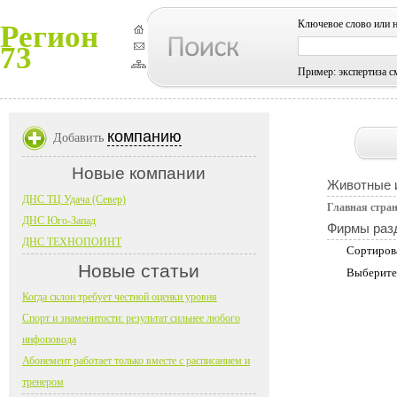
Ключевое слово или 
Регион
73
Пример: экспертиза с
компанию
Добавить
Новые компании
Животные и
ДНС ТЦ Удача (Север)
Главная стра
ДНС Юго-Запад
Фирмы раз
ДНС ТЕХНОПОИНТ
Сортиров
Новые статьи
Выберите
Когда склон требует честной оценки уровня
Спорт и знаменитости: результат сильнее любого
инфоповода
Абонемент работает только вместе с расписанием и
тренером