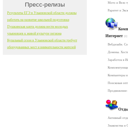
Мото и Вело 
Пресс-релизы
Раритет и Экс
Результаты ЕГЭ в Ульяновской области должны
работать на развитие школьной подготовки
Пушкинская карта должна вести молодых
Комп
ульяновцев к живой культуре региона
Интернет
[0]
Купальный сезон в Ульяновской области требует
Вебдизайн. Со
оборудованных мест и внимательности жителей
Домены. Хост
Заработок в 
Комплектующ
Компьютеры и
Поисковая оп
Продвижение 
Отды
Активный от
Знакомства и