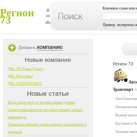
Ключевое слово или 
Регион
73
Пример: экспертиза с
компанию
Добавить
Новые компании
Регион 73
ДНС ТЦ Удача (Север)
ДНС Юго-Запад
Авт
ДНС ТЕХНОПОИНТ
Транспорт
[0
Новые статьи
АвтоСтрахов
Когда склон требует честной оценки уровня
Автокосметика
Спорт и знаменитости: результат сильнее любого
Водный транс
инфоповода
Грузовики и 
Абонемент работает только вместе с расписанием и
тренером
Легковые авт