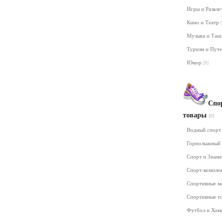
Игры и Развл
Кино и Театр
Музыка и Та
Туризм и Пут
Юмор
[0]
Спо
товары
[0]
Водный спор
Горнолыжный
Спорт и Знам
Спорт-компле
Спортивные м
Спортивные т
Футбол и Хок