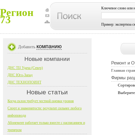
Ключевое слово или 
Регион
73
Пример: экспертиза с
компанию
Добавить
Новые компании
Ремонт и О
ДНС ТЦ Удача (Север)
Главная стра
ДНС Юго-Запад
Фирмы раз
ДНС ТЕХНОПОИНТ
Сортиров
Новые статьи
Выберите
Когда склон требует честной оценки уровня
Спорт и знаменитости: результат сильнее любого
инфоповода
Абонемент работает только вместе с расписанием и
тренером