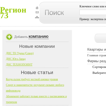
Ключевое слово или 
Регион
73
Пример: экспертиза с
компанию
Добавить
Новые компании
Квартиры 
ДНС ТЦ Удача (Север)
Главная стра
ДНС Юго-Запад
Фирмы раз
ДНС ТЕХНОПОИНТ
Сортиров
Новые статьи
Выберите
Когда склон требует честной оценки уровня
Спорт и знаменитости: результат сильнее любого
инфоповода
Абонемент работает только вместе с расписанием и
тренером